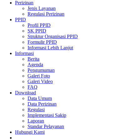
Perizinan
Jenis Layanan
Regulasi Perizinan
PPID
Profil PPID
SK PPID
Struktur Organisasi PPID
Formulir PPID
Informasi Lebih Lanjut
Informasi
Berita
Agenda
Pengumuman
Galeri Foto
Galeri Video
FAQ
Download
Data Umum
Data Perizinan
Regulasi
Implementasi Sakip
Laporan
Standar Pelayanan
Hubungi Kami