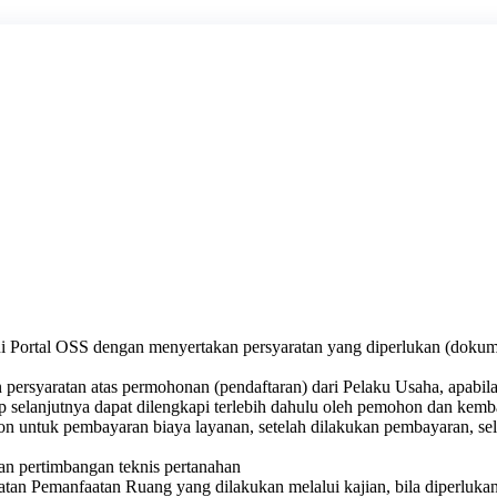
 Portal OSS dengan menyertakan persyaratan yang diperlukan (dokume
rsyaratan atas permohonan (pendaftaran) dari Pelaku Usaha, apabila p
ap selanjutnya dapat dilengkapi terlebih dahulu oleh pemohon dan kem
hon untuk pembayaran biaya layanan, setelah dilakukan pembayaran,
n pertimbangan teknis pertanahan
 Pemanfaatan Ruang yang dilakukan melalui kajian, bila diperlukan d