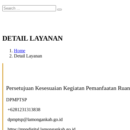
DETAIL LAYANAN
Home
Detail Layanan
Persetujuan Kesesuaian Kegiatan Pemanfaatan Rua
DPMPTSP
+6281231313838
dpmptsp@lamongankab.go.id
https://mppdigital.lamongankab.go.id