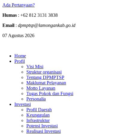
Ada Pertanyaan?
Humas
: +62 812 3131 3838
Email
:
dpmptsp@lamongankab.go.id
07 Agustus 2026
Home
Profil
Visi Misi
Struktur organisasi
Tentang DPMPTSP
Maklumat Pelayanan
Motto Layanan
Tugas Pokok dan Fungsi
Personalia
Investasi
Profil Daerah
Keunggulan
Infrastruktur
Potensi Investasi
Realisasi Investasi