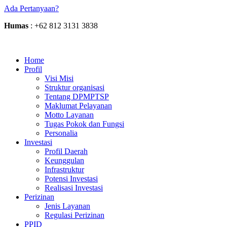
Ada Pertanyaan?
Humas
: +62 812 3131 3838
Home
Profil
Visi Misi
Struktur organisasi
Tentang DPMPTSP
Maklumat Pelayanan
Motto Layanan
Tugas Pokok dan Fungsi
Personalia
Investasi
Profil Daerah
Keunggulan
Infrastruktur
Potensi Investasi
Realisasi Investasi
Perizinan
Jenis Layanan
Regulasi Perizinan
PPID