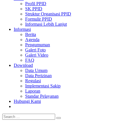
Profil PPID
SK PPID
Struktur Organisasi PPID
Formulir PPID
Informasi Lebih Lanjut
Informasi
Berita
Agenda
Pengumuman
Galeri Foto
Galeri Video
FAQ
Download
Data Umum
Data Perizinan
Regulasi
Implementasi Sakip
Laporan
Standar Pelayanan
Hubungi Kami